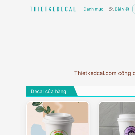
Danh mục
Bài viết
Thietkedcal.com công cụ
Decal cửa hàng