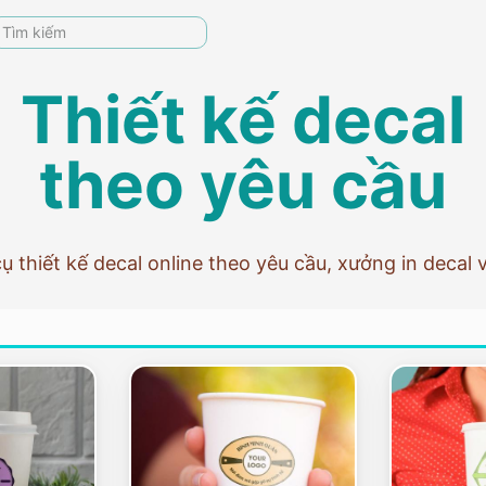
Thiết kế decal
theo yêu cầu
 thiết kế decal online theo yêu cầu, xưởng in decal 