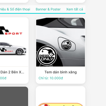
hiệu & Số điện thoại
Banner & Poster
Xem tất cả
Tem Sport Dán 2 Bên Xe Ô Tô – Phong Cách Thể Thao Hiện Đại
Tem dán bình xăng
000đ
Chỉ từ: 10.000đ