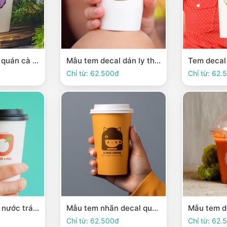
Mẫu tem decal quán cà phê thiết kế khuôn mặt dễ thương
Mẫu tem decal dán ly thiết kế đơn giản với logo của bạn
Chỉ từ: 62.500đ
Chỉ từ: 62.
Tem dán ly trà, nước trái cây thiết kế đơn giản và màu sắc nổi bật
Mẫu tem nhãn decal quán cafe thiết kế ấn tượng, dễ thương
Chỉ từ: 62.500đ
Chỉ từ: 62.