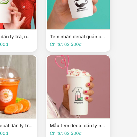
Tem decal dán ly trà, nước trái cây thiết độc đáo màu sắc trẻ trung
Tem nhãn decal quán cafe dán ly thiết kế cực chill
500đ
Chỉ từ: 62.500đ
Mẫu tem decal dán ly trà sữa, nước ép ngộ nghĩnh dễ thương
Mẫu tem decal dán ly nước thiết kế đơn giản độc đáo
500đ
Chỉ từ: 62.500đ